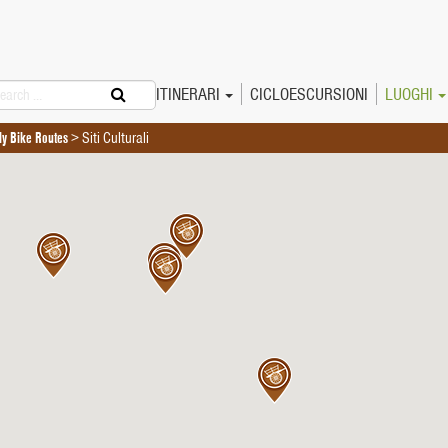
arch
Skip
ITINERARI
CICLOESCURSIONI
LUOGHI
Sicily Bike Routes
Primary
to
ily Bike Routes
>
Siti Culturali
Menu
content