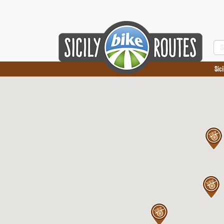
Se
for:
Sic