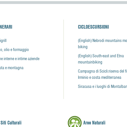
INERARI
CICLOESCURSIONI
igrill
(English) Nebrodi mountains m
biking
o, olio e formaggio
(English) South-east and Etna
e interne e intime aziende
mountainbiking
sta e montagna
Campagna di Scicli:riserva del 
Irminio e costa mediterranea
Siracusa e i luoghi di Montalba
Siti Culturali
Aree Naturali