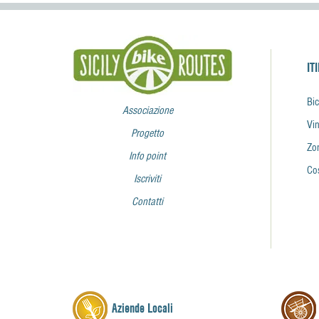
IT
Bic
Associazione
Vin
Progetto
Zon
Info point
Co
Iscriviti
Contatti
Aziende Locali